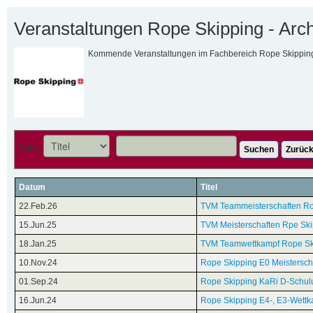
Veranstaltungen Rope Skipping - Arch
Kommende Veranstaltungen im Fachbereich Rope Skippin
Filter
Suchen
Zurück
Datum
Titel
22.Feb.26
TVM Teammeisterschaften Ro
15.Jun.25
TVM Meisterschaften Rpe Sk
18.Jan.25
TVM Teamwettkampf Rope Sk
10.Nov.24
Rope Skipping E0 Meistersch
01.Sep.24
Rope Skipping KaRi D-Schul
16.Jun.24
Rope Skipping E4-, E3-Wett