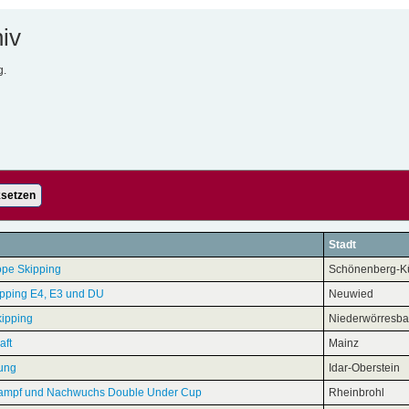
iv
g.
setzen
Stadt
pe Skipping
Schönenberg-K
ipping E4, E3 und DU
Neuwied
ipping
Niederwörresb
aft
Mainz
ung
Idar-Oberstein
kampf und Nachwuchs Double Under Cup
Rheinbrohl