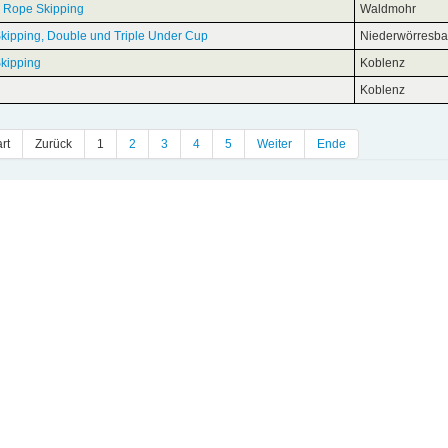
 Rope Skipping
Waldmohr
kipping, Double und Triple Under Cup
Niederwörresb
kipping
Koblenz
Koblenz
rt
Zurück
1
2
3
4
5
Weiter
Ende