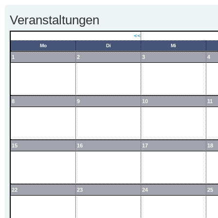
Veranstaltungen
<<
Mo
Di
Mi
1
2
3
4
8
9
10
11
15
16
17
18
22
23
24
25