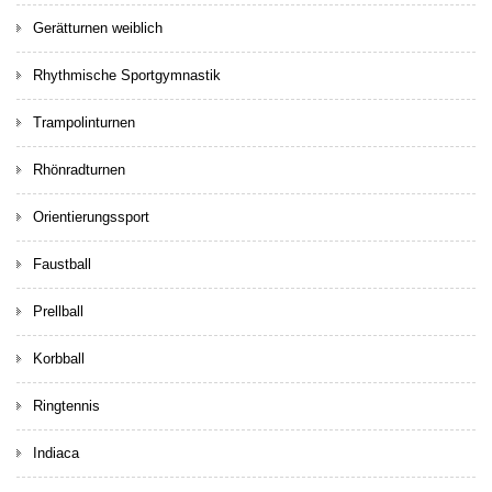
Gerätturnen weiblich
Rhythmische Sportgymnastik
Trampolinturnen
Rhönradturnen
Orientierungssport
Faustball
Prellball
Korbball
Ringtennis
Indiaca