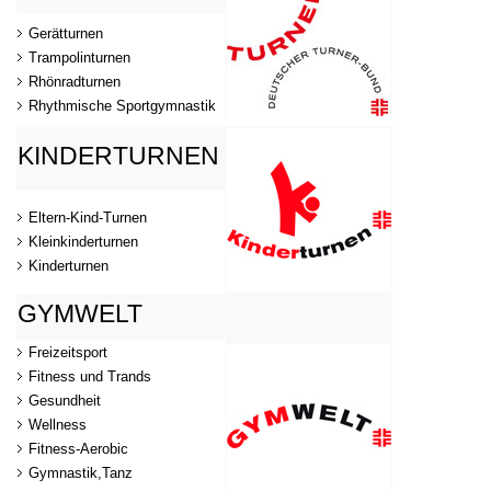
Gerätturnen
Trampolinturnen
Rhönradturnen
Rhythmische Sportgymnastik
KINDERTURNEN
Eltern-Kind-Turnen
Kleinkinderturnen
Kinderturnen
GYMWELT
Freizeitsport
Fitness und Trands
Gesundheit
Wellness
Fitness-Aerobic
Gymnastik,Tanz