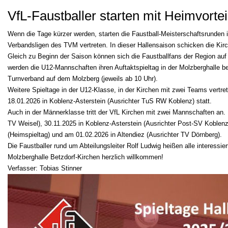
VfL-Faustballer starten mit Heimvortei
Wenn die Tage kürzer werden, starten die Faustball-Meisterschaftsrunden i
Verbandsligen des TVM vertreten. In dieser Hallensaison schicken die Kir
Gleich zu Beginn der Saison können sich die Faustballfans der Region a
werden die U12-Mannschaften ihren Auftaktspieltag in der Molzberghalle
Turnverband auf dem Molzberg (jeweils ab 10 Uhr).
Weitere Spieltage in der U12-Klasse, in der Kirchen mit zwei Teams vertret
18.01.2026 in Koblenz-Asterstein (Ausrichter TuS RW Koblenz) statt.
Auch in der Männerklasse tritt der VfL Kirchen mit zwei Mannschaften an
TV Weisel), 30.11.2025 in Koblenz-Asterstein (Ausrichter Post-SV Koblenz
(Heimspieltag) und am 01.02.2026 in Altendiez (Ausrichter TV Dörnberg).
Die Faustballer rund um Abteilungsleiter Rolf Ludwig heißen alle interessie
Molzberghalle Betzdorf-Kirchen herzlich willkommen!
Verfasser: Tobias Stinner