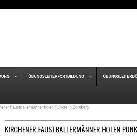
DUNG
ÜBUNGSLEITERFORTBILDUNG
ÜBUNGSLEITERB
hener Faustballermänner holen Punkte in Dörnberg
KIRCHENER FAUSTBALLERMÄNNER HOLEN PUNK