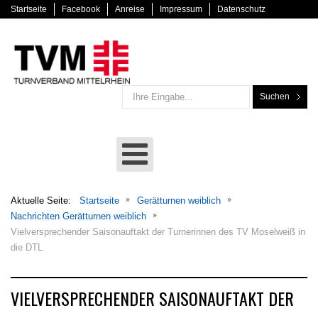
Startseite
Facebook
Anreise
Impressum
Datenschutz
Suchen
Aktuelle Seite:
Startseite
Gerätturnen weiblich
Nachrichten Gerätturnen weiblich
Vielversprechender Saisonauftakt der Turnerinnen des TV Moselweiß in
die DTL
VIELVERSPRECHENDER SAISONAUFTAKT DER