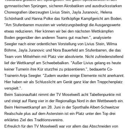
gymnastischen Sprüngen, sicheren Akrobatiken und ausdrucksstarken
Choreografien überzeugten Livius Stein, Jayla Juranovic, Helena
Schönhardt und Hanna Polke das fünfköpfige Kampfgericht am Boden.
"Am Stufenbarren mussten wir verletzungsbedingt die Ausgangswerte
etwas reduzieren. Hier können wir bei den nächsten Wettkämpfen
Boden gegenüber den anderen Teams gut machen.", analysierte
Seegler nach einer ordentlichen Vorstellung von Livius Stein, Wilma
Böhme, Jayla Juranovic und Nora Bauerfeld am Stufenbarren, die das
Team vom Mittelrhein mit Platz vier absolvierte. Nicht zufriedenstellend
lief der Wettkampf am Schwebebalken. "Außer Livius gelang es heute
keiner Turnerin ihre Kür sturzfrei zu präsentieren.", bedauerte Co-
Trainerin Anja Seegler. "Zudem wurden einige Elemente nicht anerkannt.
Hier haben wir als Schlusslicht am Gerät ganz klar den Treppchenplatz
verspielt.".
Beim Saisonauftakt nimmt der TV Moselweiß acht Tabellenpunkte mit
und steigt auf Rang vier in der Regionalliga Nord in den Wettbewerb ein.
Beim Heimwettkampf am 28. Juni in der Sporthalle Albert-Schweitzer
Realschule plus auf dem Asterstein ist ein Platz unter den Top drei
erklärtes Ziel des Traditionsvereins.
Erfreulich für den TV Moselweiß war vor allem das Abschneiden von