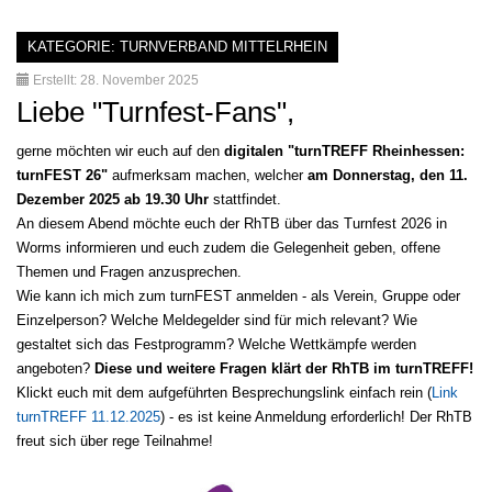
KATEGORIE:
TURNVERBAND MITTELRHEIN
Erstellt: 28. November 2025
Liebe "Turnfest-Fans",
gerne möchten wir euch auf den
digitalen "turnTREFF Rheinhessen:
turnFEST 26"
aufmerksam machen, welcher
am Donnerstag, den 11.
Dezember 2025 ab 19.30 Uhr
stattfindet.
An diesem Abend möchte euch der RhTB über das Turnfest 2026 in
Worms informieren und euch zudem die Gelegenheit geben, offene
Themen und Fragen anzusprechen.
Wie kann ich mich zum turnFEST anmelden - als Verein, Gruppe oder
Einzelperson? Welche Meldegelder sind für mich relevant? Wie
gestaltet sich das Festprogramm? Welche Wettkämpfe werden
angeboten?
Diese und weitere Fragen klärt der RhTB im turnTREFF!
Klickt euch mit dem aufgeführten Besprechungslink einfach rein (
Link
turnTREFF 11.12.2025
) - es ist keine Anmeldung erforderlich! Der RhTB
freut sich über rege Teilnahme!