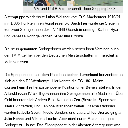
TVM und RhTB Meisterschaft Rope Skipping 2008
Altersgruppe wiederholte Luisa Weisner vom TuS Mackenrodt 1910/21
mit 1.306 Punkten ihren Vorjahreserfolg. Auch hier wurde die Siegerin
von zwei Springerinnen des TV 1848 Oberstein umringt. Kathrin Ryan
und Vanessa Rohr
gewannen Silber und Bronze.
Die neun genannten Springerinnen werden neben ihren Vereinen auch
den TV Mittelrhein bei den Deutschen Meisterschaften in Frankfurt am
Main vertreten.
Die Springerinnen aus dem Rheinhessischen Turnerbund konzentrierten
sich auf den E2 Wettkampf. Hier konnte die TG 1861 Mainz-
Gonsenheim ihre herausgehobene Position unter Beweis stellen. In den
Altersklassen IV bis II gewannen ihre Springerinnen alle Medaillen. Über
Gold konnten sich Andrea Eck, Katharina Zerr (Beste im Speed von
allen E2 Startern) und Fabinne Brabänder freuen. Vizemeisterinnen
wurden Isabella Souki, Nicole Benders und Laura Ohler. Bronze ging an
Julia Bohne und Viktoria Franke. Aber nicht nur in Mainz sind gute
Springer zu Hause. Das Siegerpodest in der ältesten Altersgruppe war