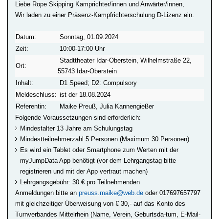
Liebe Rope Skipping Kamprichter/innen und Anwärter/innen,
Wir laden zu einer Präsenz-Kampfrichterschulung D-Lizenz ein.
Datum:
Sonntag, 01.09.2024
Zeit:
10:00-17:00 Uhr
Stadttheater Idar-Oberstein, Wilhelmstraße 22,
Ort:
55743 Idar-Oberstein
Inhalt:
D1 Speed; D2: Compulsory
Meldeschluss:
ist der 18.08.2024
Referentin:
Maike Preuß, Julia Kannengießer
Folgende Voraussetzungen sind erforderlich:
Mindestalter 13 Jahre am Schulungstag
Mindestteilnehmerzahl 5 Personen (Maximum 30 Personen)
Es wird ein Tablet oder Smartphone zum Werten mit der
myJumpData App benötigt (vor dem Lehrgangstag bitte
registrieren und mit der App vertraut machen)
Lehrgangsgebühr: 30 € pro Teilnehmenden
Anmeldungen bitte an
preuss.maike@web.de
oder 017697657797
mit gleichzeitiger Überweisung von € 30,- auf das Konto des
Turnverbandes Mittelrhein (Name, Verein, Geburtsda-tum, E-Mail-