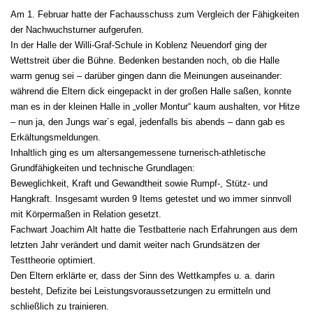
Am 1. Februar hatte der Fachausschuss zum Vergleich der Fähigkeiten
der Nachwuchsturner aufgerufen.
In der Halle der Willi-Graf-Schule in Koblenz Neuendorf ging der
Wettstreit über die Bühne. Bedenken bestanden noch, ob die Halle
warm genug sei – darüber gingen dann die Meinungen auseinander:
während die Eltern dick eingepackt in der großen Halle saßen, konnte
man es in der kleinen Halle in „voller Montur“ kaum aushalten, vor Hitze
– nun ja, den Jungs war´s egal, jedenfalls bis abends – dann gab es
Erkältungsmeldungen.
Inhaltlich ging es um altersangemessene turnerisch-athletische
Grundfähigkeiten und technische Grundlagen:
Beweglichkeit, Kraft und Gewandtheit sowie Rumpf-, Stütz- und
Hangkraft. Insgesamt wurden 9 Items getestet und wo immer sinnvoll
mit Körpermaßen in Relation gesetzt.
Fachwart Joachim Alt hatte die Testbatterie nach Erfahrungen aus dem
letzten Jahr verändert und damit weiter nach Grundsätzen der
Testtheorie optimiert.
Den Eltern erklärte er, dass der Sinn des Wettkampfes u. a. darin
besteht, Defizite bei Leistungsvoraussetzungen zu ermitteln und
schließlich zu trainieren.