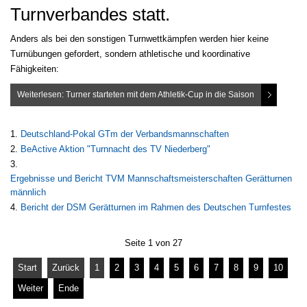
Turnverbandes statt.
Anders als bei den sonstigen Turnwettkämpfen werden hier keine
Turnübungen gefordert, sondern athletische und koordinative
Fähigkeiten:
Weiterlesen: Turner starteten mit dem Athletik-Cup in die Saison
Deutschland-Pokal GTm der Verbandsmannschaften
BeActive Aktion "Turnnacht des TV Niederberg"
Ergebnisse und Bericht TVM Mannschaftsmeisterschaften Gerätturnen
männlich
Bericht der DSM Gerätturnen im Rahmen des Deutschen Turnfestes
Seite 1 von 27
Start
Zurück
1
2
3
4
5
6
7
8
9
10
Weiter
Ende