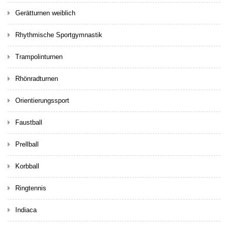
Gerätturnen weiblich
Rhythmische Sportgymnastik
Trampolinturnen
Rhönradturnen
Orientierungssport
Faustball
Prellball
Korbball
Ringtennis
Indiaca