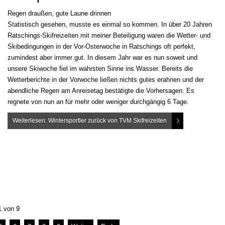
Regen draußen, gute Laune drinnen
Statistisch gesehen, musste es einmal so kommen. In über 20 Jahren
Ratschings-Skifreizeiten mit meiner Beteiligung waren die Wetter- und
Skibedingungen in der Vor-Osterwoche in Ratschings oft perfekt,
zumindest aber immer gut. In diesem Jahr war es nun soweit und
unsere Skiwoche fiel im wahrsten Sinne ins Wasser. Bereits die
Wetterberichte in der Vorwoche ließen nichts gutes erahnen und der
abendliche Regen am Anreisetag bestätigte die Vorhersagen. Es
regnete von nun an für mehr oder weniger durchgängig 6 Tage.
Weiterlesen: Wintersportler zurück von TVM Skifreizeiten
1 von 9