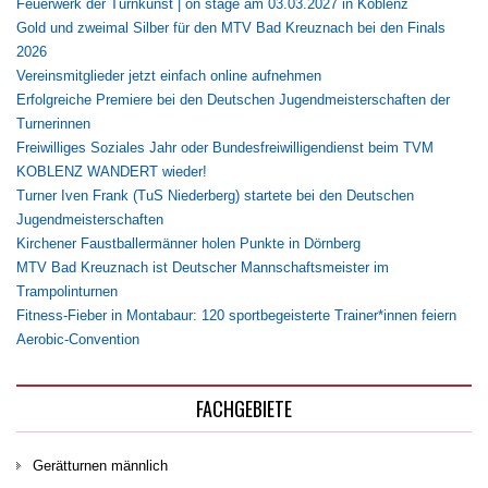
Feuerwerk der Turnkunst | on stage am 03.03.2027 in Koblenz
Gold und zweimal Silber für den MTV Bad Kreuznach bei den Finals
2026
Vereinsmitglieder jetzt einfach online aufnehmen
Erfolgreiche Premiere bei den Deutschen Jugendmeisterschaften der
Turnerinnen
Freiwilliges Soziales Jahr oder Bundesfreiwilligendienst beim TVM
KOBLENZ WANDERT wieder!
Turner Iven Frank (TuS Niederberg) startete bei den Deutschen
Jugendmeisterschaften
Kirchener Faustballermänner holen Punkte in Dörnberg
MTV Bad Kreuznach ist Deutscher Mannschaftsmeister im
Trampolinturnen
Fitness-Fieber in Montabaur: 120 sportbegeisterte Trainer*innen feiern
Aerobic-Convention
FACHGEBIETE
Gerätturnen männlich