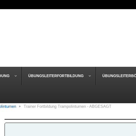
DUNG
ÜBUNGSLEITERFORTBILDUNG
ÜBUNGSLEITERB
linturnen
Trainer Fortbildung Trampolinturnen - ABGESAGT