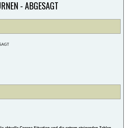
RNEN - ABGESAGT
GESAGT
ie aktuelle Corona-Situation und die extrem steigenden Zahlen,