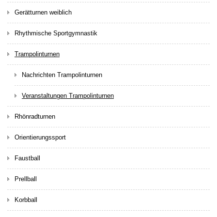
Gerätturnen weiblich
Rhythmische Sportgymnastik
Trampolinturnen
Nachrichten Trampolinturnen
Veranstaltungen Trampolinturnen
Rhönradturnen
Orientierungssport
Faustball
Prellball
Korbball