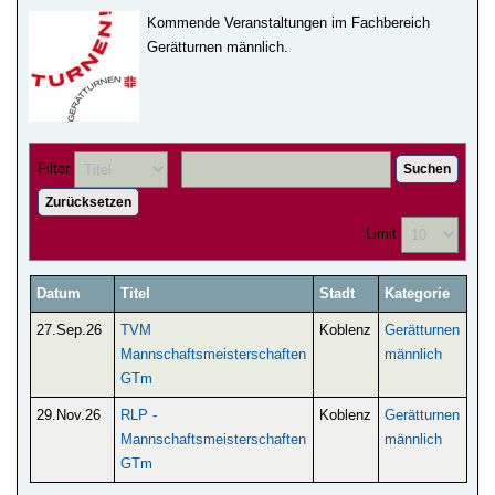
Kommende Veranstaltungen im Fachbereich
Gerätturnen männlich.
Filter
Suchen
Zurücksetzen
Limit
Datum
Titel
Stadt
Kategorie
27.Sep.26
TVM
Koblenz
Gerätturnen
Mannschaftsmeisterschaften
männlich
GTm
29.Nov.26
RLP -
Koblenz
Gerätturnen
Mannschaftsmeisterschaften
männlich
GTm