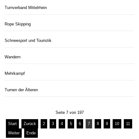
Turnverband Mittelrhein
Rope Skipping
Schneesport und Touristik
Wandern
Mehrkampf
Turnen der Älteren
Seite 7 von 197
Start
Zurück
2
3
4
5
6
7
8
9
10
11
Weiter
Ende